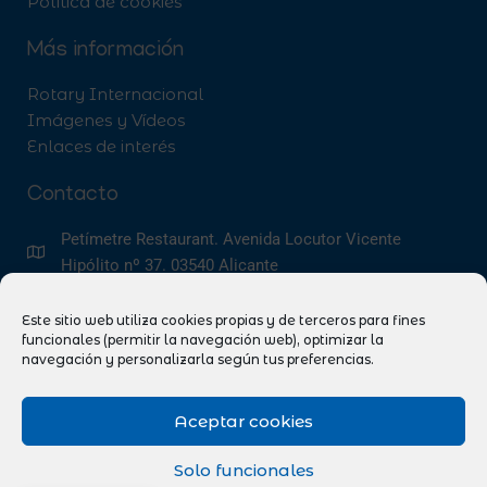
Política de cookies
Más información
Rotary Internacional
Imágenes y Vídeos
Enlaces de interés
Contacto
Petímetre Restaurant. Avenida Locutor Vicente
Hipólito nº 37. 03540 Alicante
info@rotaryclubalicante.com
@rotaryclubalicante
Participa: Ayúdanos a ayudar
Este sitio web utiliza cookies propias y de terceros para fines
funcionales (permitir la navegación web), optimizar la
navegación y personalizarla según tus preferencias.
"Son muy pocos los que no reconocen las
Aceptar cookies
buenas obras que realizan los clubes
rotarios de todo el mundo libre"
Solo funcionales