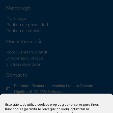
Marco legal
Aviso legal
Política de privacidad
Política de cookies
Más información
Rotary Internacional
Imágenes y Vídeos
Enlaces de interés
Contacto
Petímetre Restaurant. Avenida Locutor Vicente
Hipólito nº 37. 03540 Alicante
info@rotaryclubalicante.com
@rotaryclubalicante
Participa: Ayúdanos a ayudar
Este sitio web utiliza cookies propias y de terceros para fines
funcionales (permitir la navegación web), optimizar la