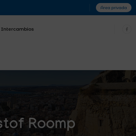
Área privada
Intercambios
istof Roomp