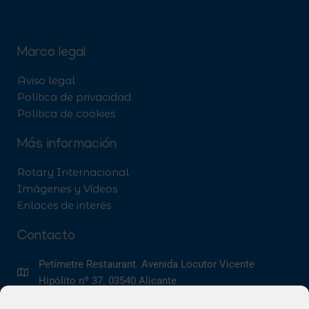
Marco legal
Aviso legal
Política de privacidad
Política de cookies
Más información
Rotary Internacional
Imágenes y Vídeos
Enlaces de interés
Contacto
Petímetre Restaurant. Avenida Locutor Vicente
Hipólito nº 37. 03540 Alicante
info@rotaryclubalicante.com
@rotaryclubalicante