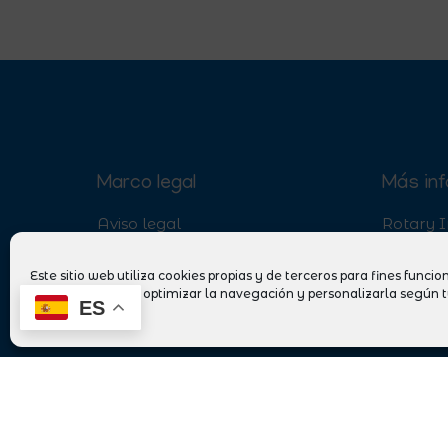
Marco legal
Más in
Aviso legal
Rotary I
Política de privacidad
Imágene
Política de cookies
Enlaces 
Este sitio web utiliza cookies propias y de terceros para fines funcion
navegación web), optimizar la navegación y personalizarla según t
ES
"Son muy pocos los que no recon