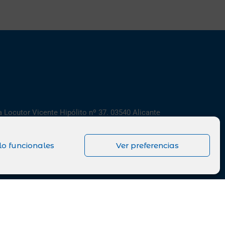
 Locutor Vicente Hipólito nº 37. 03540 Alicante
@rotaryclubalicante
lo funcionales
Ver preferencias
rios de todo el mundo libre"