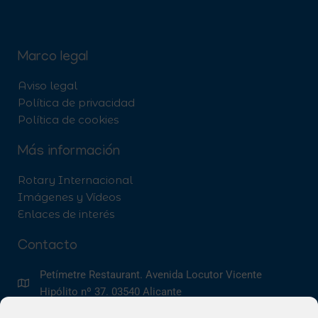
Marco legal
Aviso legal
Política de privacidad
Política de cookies
Más información
Rotary Internacional
Imágenes y Vídeos
Enlaces de interés
Contacto
Petímetre Restaurant. Avenida Locutor Vicente
Hipólito nº 37. 03540 Alicante
info@rotaryclubalicante.com
@rotaryclubalicante