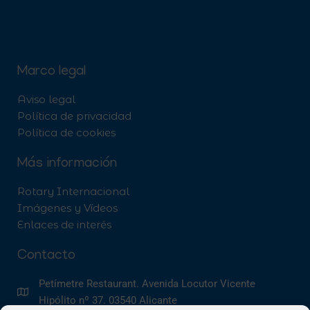
Marco legal
Aviso legal
Política de privacidad
Política de cookies
Más información
Rotary Internacional
Imágenes y Vídeos
Enlaces de interés
Contacto
Petímetre Restaurant. Avenida Locutor Vicente
Hipólito nº 37. 03540 Alicante